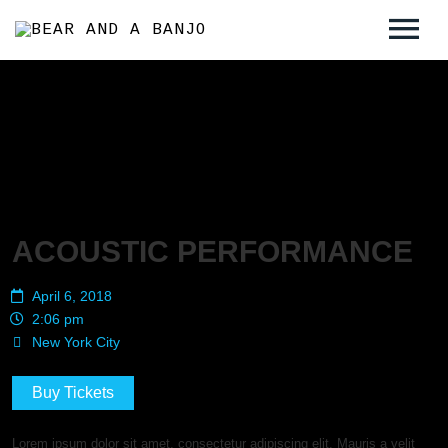
ABOUT
MUSIC
VIDEOS
PRESS
ACOUSTIC PERFORMANCE
READING LIST
April 6, 2018
2:06 pm
New York City
Buy Tickets
Lorem ipsum dolor sit amet, consectetur adipiscing elit. Mauris a velit