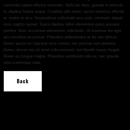
commodo sapien efficitur venenatis. Nulla leo diam, gravida in vehicula
in, dapibus finibus augue. Curabitur odio lorem, auctor maximus efficitur
et, mattis et arcu. Suspendisse sollicitudin arcu ante, venenatis aliquet
risus sagittis laoreet. Fusce dapibus tellus elementum purus posuere
porttitor. Nunc accumsan elementum sollicitudin. Ut maximus leo eget
arcu tincidunt accumsan. Phasellus pellentesque at dui non ultrices.
Donec auctor orci placerat risus viverra, nec pulvinar sem pharetra.
Donec ultrices nisi sit amet nulla euismod, sed blandit mauris feugiat.
Donec eu congue magna. Phasellus vestibulum odio ex, nec gravida
urna scelerisque vitae.
Back